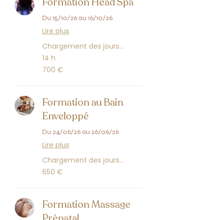
Formation Head Spa
Du 15/10/26 au 16/10/26
Lire plus
Chargement des jours...
14 h
700
700 €
euros
Formation au Bain
Enveloppé
Du 24/06/26 au 26/06/26
Lire plus
Chargement des jours...
650
650 €
euros
Formation Massage
Prénatal