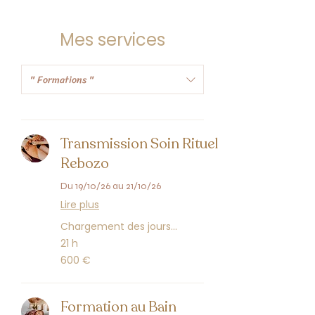
Mes services
" Formations "
Transmission Soin Rituel
Rebozo
Du 19/10/26 au 21/10/26
Lire plus
Chargement des jours...
21 h
600
600 €
euros
Formation au Bain